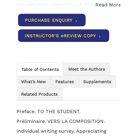
broaden their repertoire of related speech
Read More
acts, vocabulary, grammatical structures
and stylistic elements as illustrated by
PURCHASE ENQUIRY
their usage a literary piece, journalistic
selection, or informal writing, drawn from
INSTRUCTOR’S eREVIEW COPY
the rich repertoire of Francophone
(written) production (expression).
Meet the Authors
Table of Contents
What’s New
Features
Supplements
Related Products
Preface. TO THE STUDENT.
Préliminaire. VERS LA COMPOSITION.
Individual writing survey. Appreciating